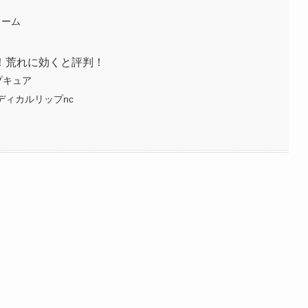
リーム
！荒れに効くと評判！
プキュア
ディカルリップnc