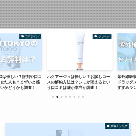
プロテイン
クリーム
怪しい？評判や口コ
ハクアージュは怪しい？お試しコー
紫外線吸収剤不
人も？まずいと感
スの解約方法は？シミが消えるとい
ドラッグストア
どうかも調査！
う口コミは嘘か本当か調査！
すすめランキン
酵素ドリンク