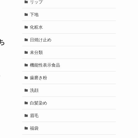
リップ
下地
化粧水
日焼け止め
ち
未分類
機能性表示食品
気
歯磨き粉
洗顔
白髪染め
眉毛
福袋