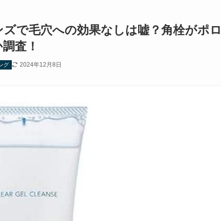
ンズで毛穴への効果なしは嘘？角栓がポ
か調査！
2024年12月8日
ング