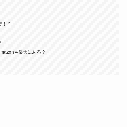
？
賛！？
？
mazonや楽天にある？