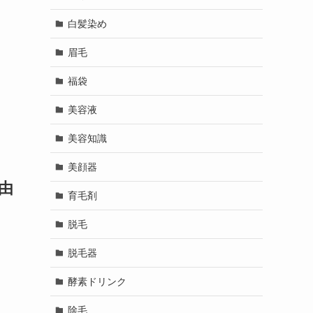
白髪染め
眉毛
福袋
美容液
美容知識
美顔器
由
育毛剤
脱毛
脱毛器
酵素ドリンク
除毛